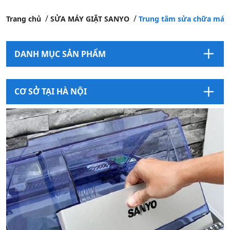
Trang chủ
SỬA MÁY GIẶT SANYO
Trung tâm sửa chữa máy 
DANH MỤC SẢN PHẨM
CƠ SỞ TẠI HÀ NỘI