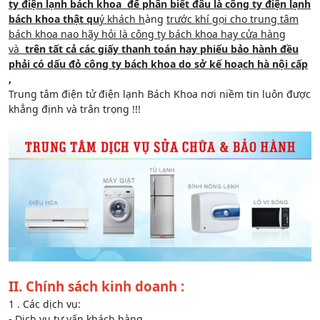
ty điện lạnh bách khoa để phân biết đâu là công ty điện lạnh
bách khoa thật qu
ý khách h
àng
trước khí gọi cho trung tâm
bách khoa nao hãy hỏi là công ty bách khoa hay cửa hàng
và
trên tất cả các giấy thanh toán hay phiếu bảo hành đều
phải có dấu đỏ công ty bách khoa do sở kế hoạch hà nội cấp
,
Trung tâm điện tử điện lạnh Bách Khoa nơi niềm tin luôn được
khẳng định và trân trọng !!!
II. Chính sách kinh doanh :
1 . Các dịch vụ:
- Dịch vụ tư vấn khách hàng.