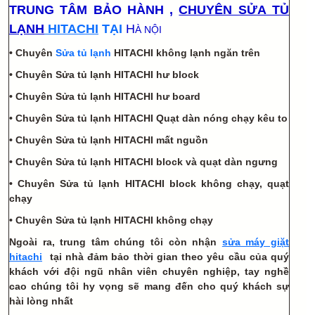
TRUNG TÂM BẢO HÀNH ,
CHUYÊN SỬA TỦ
LẠNH
HITACHI
TẠI
H
À NỘI
•
Chuyên
Sửa tủ lạnh
HITACHI không lạnh ngăn trên
•
Chuyên
Sửa tủ lạnh HITACHI hư block
•
Chuyên
Sửa tủ lạnh HITACHI hư board
•
Chuyên
Sửa tủ lạnh HITACHI Quạt dàn nóng chạy kêu to
•
Chuyên
Sửa tủ lạnh HITACHI mất nguồn
•
Chuyên
Sửa tủ lạnh HITACHI block và quạt dàn ngưng
•
Chuyên
Sửa tủ lạnh HITACHI block không chạy, quạt
chạy
•
Chuyên
Sửa tủ lạnh HITACHI không chạy
Ngoài ra, trung tâm chúng tôi còn nhận
sửa máy giặt
hitachi
tại nhà đảm bảo thời gian theo yêu cầu của quý
khách với đội ngũ nhân viên chuyên nghiệp, tay nghề
cao chúng tôi hy vọng sẽ mang đến cho quý khách sự
hài lòng nhất