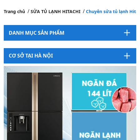
Trang chủ
SỬA TỦ LẠNH HITACHI
Chuyên sửa tủ lạnh Hitach
DANH MỤC SẢN PHẨM
CƠ SỞ TẠI HÀ NỘI