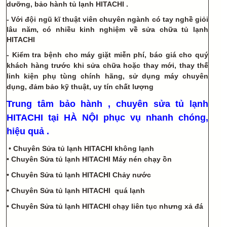
dưỡng,
bảo hành tủ lạnh HITACHI
.
- Với đội ngũ kĩ thuật viên chuyên ngành có tay nghề giỏi
lâu năm, có nhiều kinh nghiệm về
sửa chữa tủ lạnh
HITACHI
- Kiểm tra bệnh cho máy giặt miễn phí, báo giá cho quý
khách hàng trước khi sửa chữa hoặc thay mới, thay thế
linh kiện phụ tùng chính hãng, sử dụng máy chuyên
dụng, đảm bảo kỹ thuật, uy tín chất lượng
Trung tâm bảo hành , chuyên sửa tủ lạnh
HITACHI tại HÀ NỘI phục vụ nhanh chóng,
hiệu quả .
• Chuyên Sửa tủ lạnh
HITACHI
không lạnh
•
Chuyên
Sửa tủ lạnh
HITACHI
Máy nén chạy ồn
•
Chuyên
Sửa tủ lạnh
HITACHI
Chảy nước
•
Chuyên
Sửa tủ lạnh
HITACHI
quá lạnh
•
Chuyên
Sửa tủ lạnh
HITACHI
chạy liên tục nhưng xả đá