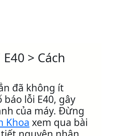
i E40 > Cách
ẳn đã không ít
 báo lỗi E40, gây
ành của máy. Đừng
h Khoa
xem qua bài
i tiết nguyên nhân