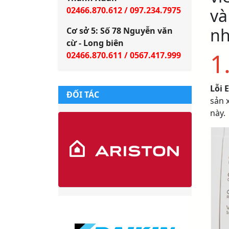
02466.870.612 / 097.234.7975
và
nh
Cơ sở 5: Số 78 Nguyễn văn
cừ - Long biên
1
02466.870.611 / 0567.417.999
Lỗi 
ĐỐI TÁC
sản 
này.