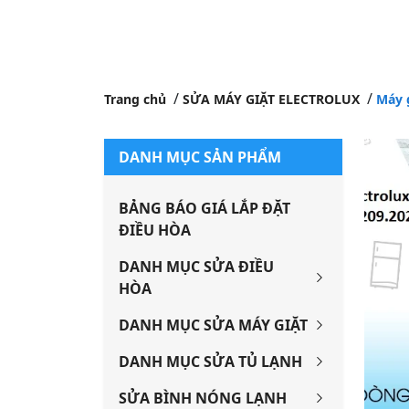
Trang chủ
SỬA MÁY GIẶT ELECTROLUX
Máy g
DANH MỤC SẢN PHẨM
BẢNG BÁO GIÁ LẮP ĐẶT
ĐIỀU HÒA
DANH MỤC SỬA ĐIỀU
HÒA
DANH MỤC SỬA MÁY GIẶT
DANH MỤC SỬA TỦ LẠNH
SỬA BÌNH NÓNG LẠNH