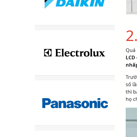
2
Quá 
LCD
nhấ
Trườ
số l
thì 
họ c