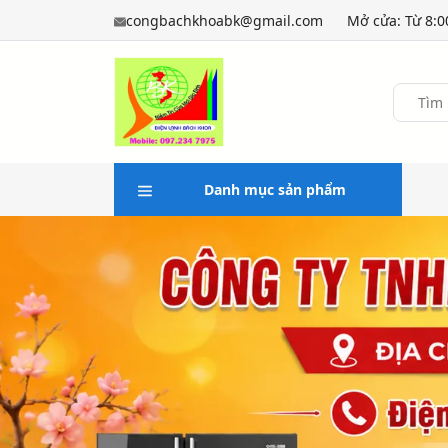
congbachkhoabk@gmail.com
Mở cửa: Từ 8:0
Danh mục sản phẩm