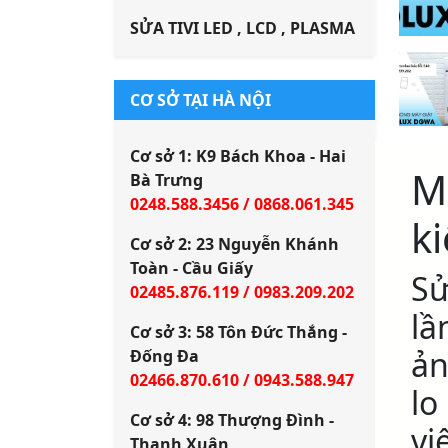
SỬA TIVI LED , LCD , PLASMA
CƠ SỞ TẠI HÀ NỘI
Cơ sở 1: K9 Bách Khoa - Hai
Má
Bà Trưng
0248.588.3456 / 0868.061.345
k
Cơ sở 2: 23 Nguyễn Khánh
Toàn - Cầu Giấy
Sử
02485.876.119 / 0983.209.202
lầ
Cơ sở 3: 58 Tôn Đức Thắng -
ản
Đống Đa
02466.870.610 / 0943.588.947
lo
Cơ sở 4: 98 Thượng Đình -
vi
Thanh Xuân