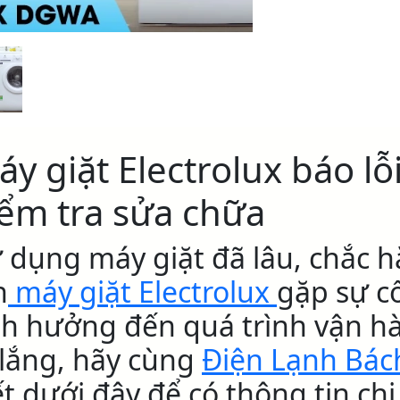
y giặt Electrolux báo lỗ
iểm tra sửa chữa
 dụng máy giặt đã lâu, chắc h
n
máy giặt Electrolux
gặp sự cố
h hưởng đến quá trình vận h
 lắng, hãy cùng
Điện Lạnh Bác
ết dưới đây để có thông tin ch